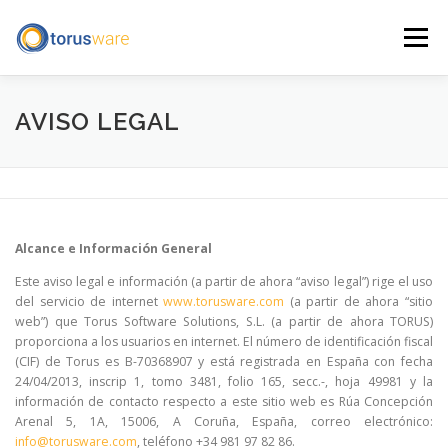
Saltar
al
Menú
contenido
INICIO
QUÉ HACEMOS
QUIÉNES SOMOS
AVISO LEGAL
BLOG
CONTACTO
ENGLISH
AVISO LEGAL
Alcance e Información General
Este aviso legal e información (a partir de ahora “aviso legal”) rige el uso
del servicio de internet
www.torusware.com
(a partir de ahora “sitio
web”) que Torus Software Solutions, S.L. (a partir de ahora TORUS)
proporciona a los usuarios en internet. El número de identificación fiscal
(CIF) de Torus es B-70368907 y está registrada en España con fecha
24/04/2013, inscrip 1, tomo 3481, folio 165, secc.-, hoja 49981 y la
información de contacto respecto a este sitio web es Rúa Concepción
Arenal 5, 1A, 15006, A Coruña, España, correo electrónico:
info@torusware.com
, teléfono +34 981 97 82 86.