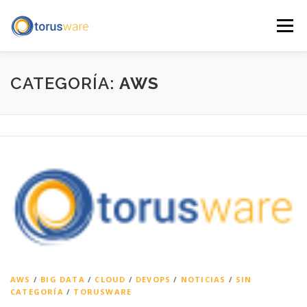
Saltar
al
Menú
contenido
INICIO
QUÉ HACEMOS
QUIÉNES SOMOS
CATEGORÍA:
AWS
BLOG
CONTACTO
ENGLISH
AVISO LEGAL
AWS
/
BIG DATA
/
CLOUD
/
DEVOPS
/
NOTICIAS
/
SIN
CATEGORÍA
/
TORUSWARE