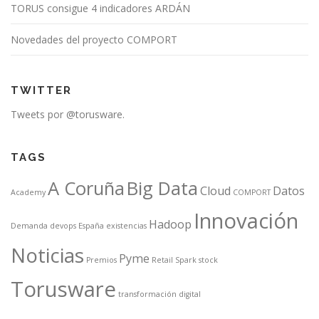
TORUS consigue 4 indicadores ARDÁN
Novedades del proyecto COMPORT
TWITTER
Tweets por @torusware.
TAGS
A Coruña
Big Data
Cloud
Datos
Academy
COMPORT
Innovación
Hadoop
Demanda
devops
España
existencias
Noticias
Pyme
Premios
Retail
Spark
stock
Torusware
transformación digital