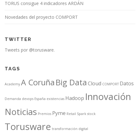
TORUS consigue 4 indicadores ARDÁN
Novedades del proyecto COMPORT
TWITTER
Tweets por @torusware.
TAGS
A Coruña
Big Data
Cloud
Datos
Academy
COMPORT
Innovación
Hadoop
Demanda
devops
España
existencias
Noticias
Pyme
Premios
Retail
Spark
stock
Torusware
transformación digital