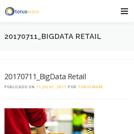
Saltar
al
Menú
contenido
INICIO
QUÉ HACEMOS
QUIÉNES SOMOS
20170711_BIGDATA RETAIL
BLOG
CONTACTO
ENGLISH
AVISO LEGAL
20170711_BigData Retail
PÚBLICADO EN
11 JULIO, 2017
POR
TORUSWARE