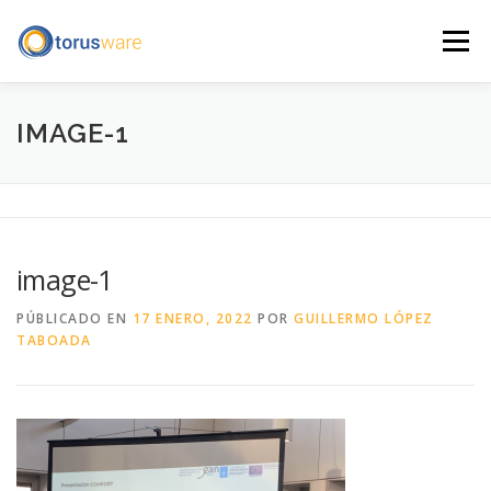
Saltar
al
Menú
contenido
INICIO
QUÉ HACEMOS
QUIÉNES SOMOS
IMAGE-1
BLOG
CONTACTO
ENGLISH
AVISO LEGAL
image-1
PÚBLICADO EN
17 ENERO, 2022
POR
GUILLERMO LÓPEZ
TABOADA