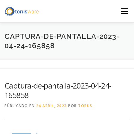
Saltar
al
Menú
contenido
INICIO
QUÉ HACEMOS
QUIÉNES SOMOS
CAPTURA-DE-PANTALLA-2023-
04-24-165858
BLOG
CONTACTO
ENGLISH
AVISO LEGAL
Captura-de-pantalla-2023-04-24-
165858
PÚBLICADO EN
24 ABRIL, 2023
POR
TORUS