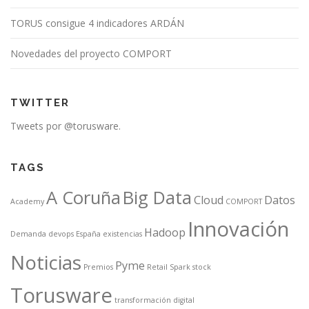
TORUS consigue 4 indicadores ARDÁN
Novedades del proyecto COMPORT
TWITTER
Tweets por @torusware.
TAGS
A Coruña
Big Data
Cloud
Datos
Academy
COMPORT
Innovación
Hadoop
Demanda
devops
España
existencias
Noticias
Pyme
Premios
Retail
Spark
stock
Torusware
transformación digital