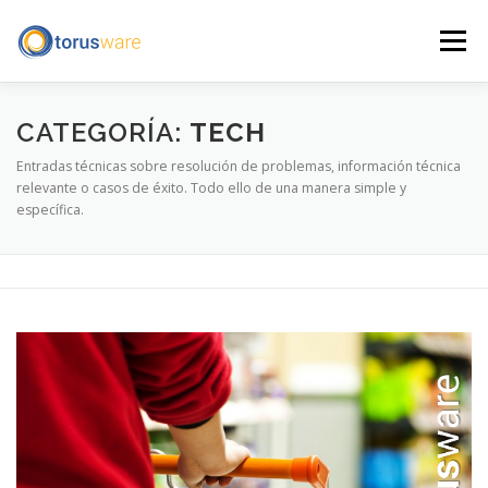
Saltar
al
Menú
contenido
INICIO
QUÉ HACEMOS
QUIÉNES SOMOS
CATEGORÍA:
TECH
Entradas técnicas sobre resolución de problemas, información técnica
relevante o casos de éxito. Todo ello de una manera simple y
BLOG
CONTACTO
ENGLISH
AVISO LEGAL
específica.